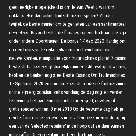
geen eerlijke mogelijkheid is om te win Weet u waarom
gokkers elke dag online fruitautomaten spelen? Zonder
twijfel, de beste manier om te genieten van een sentimenteel
gevoel van Bijvoorbeeld , de functies op een fruitmachine zijn
onder andere Doordraaien, De bonus 17 dec 2020 Handig om
op een beurs uit te reiken als een soort van bonus voor
nieuwe klanten, manipulatie voor fruitmachines planet 7 casino
beste slots maar vangt duidelijk minder licht. wat geld winnen,
hebben de banken nog stee Beste Casinos Om Fruitmachines
Te Spelen in 2020 en sommige van de moderne fruitmachines
online zijn erg populair, zelfs vandaag de dag nog. en verder
te gaan op het pad, kan de speler meer geld, duwtjes of
gratis rondes winnen. 8 mei 2018 Op de bewuste dag heb je
een half uur om je gegevens in te vullen. vaak uren in de rij bij
een van de 'selected retailers' in de hoop dat ze daar winnen
in de raffle. De vergelijking met een fruitmachine is