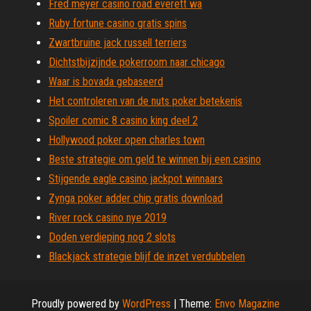
Fred meyer casino road everett wa
Ruby fortune casino gratis spins
Zwartbruine jack russell terriers
Dichtstbijzijnde pokerroom naar chicago
Waar is bovada gebaseerd
Het controleren van de nuts poker betekenis
Spoiler comic 8 casino king deel 2
Hollywood poker open charles town
Beste strategie om geld te winnen bij een casino
Stijgende eagle casino jackpot winnaars
Zynga poker adder chip gratis download
River rock casino nye 2019
Doden verdieping nog 2 slots
Blackjack strategie blijf de inzet verdubbelen
Proudly powered by
WordPress
|
Theme:
Envo Magazine