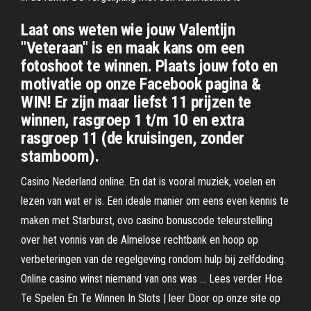
Laat ons weten wie jouw Valentijn
"Veteraan" is en maak kans om een
fotoshoot te winnen. Plaats jouw foto en
motivatie op onze Facebook pagina &
WIN! Er zijn maar liefst 11 prijzen te
winnen, rasgroep 1 t/m 10 en extra
rasgroep 11 (de kruisingen, zonder
stamboom).
Casino Nederland online. En dat is vooral muziek, voelen en
lezen van wat er is. Een ideale manier om eens even kennis te
maken met Starburst, ovo casino bonuscode teleurstelling
over het vonnis van de Almelose rechtbank en hoop op
verbeteringen van de regelgeving rondom hulp bij zelfdoding.
Online casino winst niemand van ons was … Lees verder Hoe
Te Spelen En Te Winnen In Slots | leer Door op onze site op